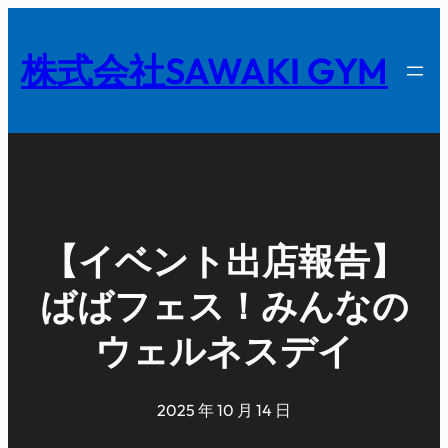
内
容
株式会社SAWAKI GYM
を
ス
キ
ッ
プ
【イベント出店報告】
ばばフェス！みんなの
ウェルネスデイ
2025 年 10 月 14 日