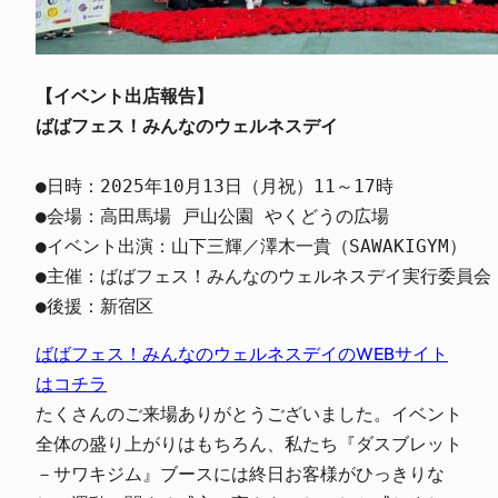
【イベント出店報告】
ばばフェス！みんなのウェルネスデイ
●日時：2025年10月13日（月祝）11～17時

●会場：高田馬場 戸山公園 やくどうの広場

●イベント出演：山下三輝／澤木一貴（SAWAKIGYM）

●主催：ばばフェス！みんなのウェルネスデイ実行委員会

●後援：新宿区
ばばフェス！みんなのウェルネスデイのWEBサイト
はコチラ
たくさんのご来場ありがとうございました。イベント
全体の盛り上がりはもちろん、私たち『ダスブレット
－サワキジム』ブースには終日お客様がひっきりな