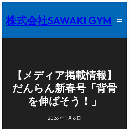
内
容
株式会社SAWAKI GYM
を
ス
キ
ッ
プ
【メディア掲載情報】
だんらん新春号「背骨
を伸ばそう！」
2026 年 1 月 6 日