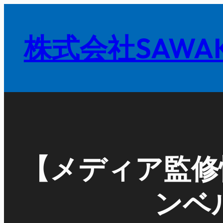
内
容
株式会社SAWAK
を
ス
キ
ッ
プ
【メディア監修情
ンベ