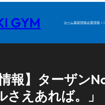
I GYM
ホーム
最新情報
企業情報
報】ターザンNo.
ルさえあれば。」