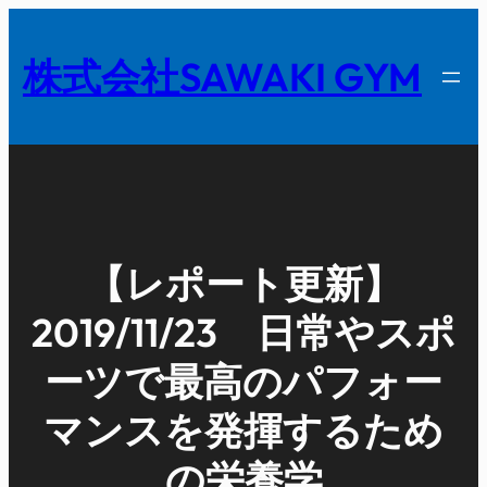
内
容
株式会社SAWAKI GYM
を
ス
キ
ッ
プ
【レポート更新】
2019/11/23 日常やスポ
ーツで最高のパフォー
マンスを発揮するため
の栄養学