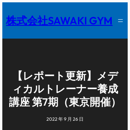
内
容
株式会社SAWAKI GYM
を
ス
キ
ッ
プ
【レポート更新】メデ
ィカルトレーナー養成
講座 第7期（東京開催）
2022 年 9 月 26 日