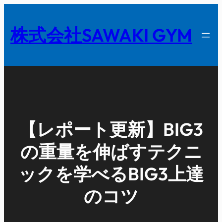
内
容
株式会社SAWAKI GYM
を
ス
キ
ッ
プ
【レポート更新】BIG3
の重量を伸ばすテクニ
ックを学べるBIG3上達
のコツ