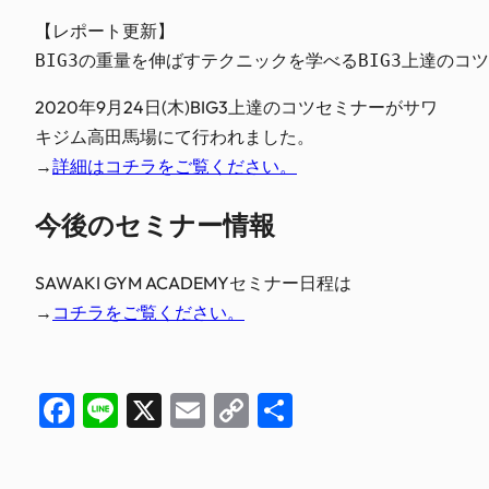
【レポート更新】

BIG3の重量を伸ばすテクニックを学べるBIG3上達のコツ
2020年9月24日(木)BIG3上達のコツセミナーがサワ
キジム高田馬場にて行われました。
→
詳細はコチラをご覧ください。
今後のセミナー情報
SAWAKI GYM ACADEMYセミナー日程は
→
コチラをご覧ください。
Facebook
Line
X
Email
Copy
共
Link
有