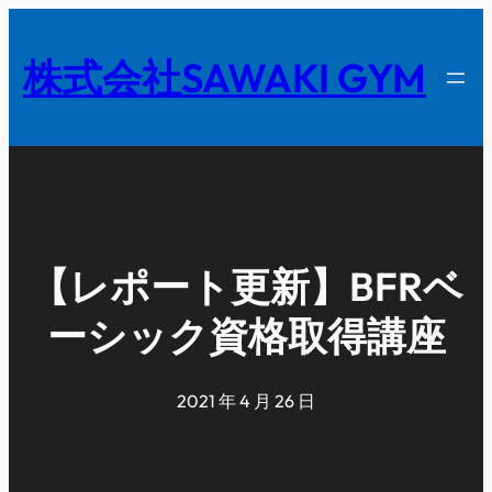
内
容
株式会社SAWAKI GYM
を
ス
キ
ッ
プ
【レポート更新】BFRベ
ーシック資格取得講座
2021 年 4 月 26 日