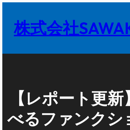
内
容
株式会社SAWAK
を
ス
キ
ッ
プ
【レポート更新
べるファンクシ