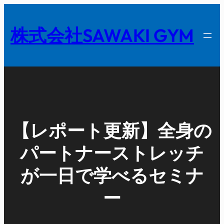
内
容
株式会社SAWAKI GYM
を
ス
キ
ッ
プ
【レポート更新】全身の
パートナーストレッチ
が一日で学べるセミナ
ー