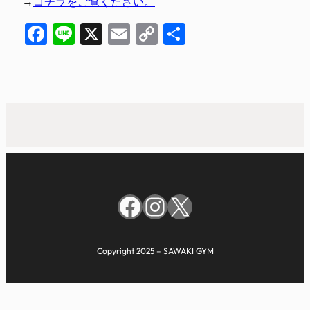
→
コチラをご覧ください。
Facebook
Line
X
Email
Copy
共
Link
有
Facebook
Instagram
X
Copyright 2025 – SAWAKI GYM