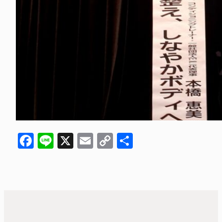
Facebook
Line
X
Email
Copy
共
Link
有