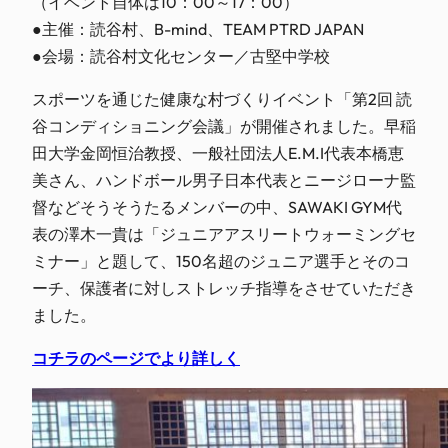
（イベント自体は10：00～17：00）
●主催：読谷村、B-mind、TEAM PTRD JAPAN
●会場：読谷村文化センター／古堅中学校
スポーツを通じた健康な村づくりイベント「第2回 読
谷コンディショニング会議」が開催されました。早稲
田大学金岡恒治教授、一般社団法人E.M.I代表本橋恵
美さん、ハンドボール男子日本代表とニージローナ監
督などそうそうたるメンバーの中、SAWAKI GYM代
表の澤木一貴は「ジュニアアスリートウォーミングセ
ミナー」と題して、150名超のジュニア選手とそのコ
ーチ、保護者に対しストレッチ指導をさせていただき
ました。
コチラのページでより詳しく