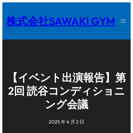
内
容
株式会社SAWAKI GYM
を
ス
キ
ッ
プ
【イベント出演報告】第
2回 読谷コンディショニ
ング会議
2025 年 4 月 2 日