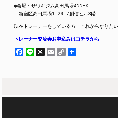
●会場：サワキジム高田馬場ANNEX

　新宿区高田馬場1-23-7創信ビル3階
現在トレーナーをしている方、これからなりた
トレーナー交流会お申込みはコチラから
Facebook
Line
X
Email
Copy
共
Link
有