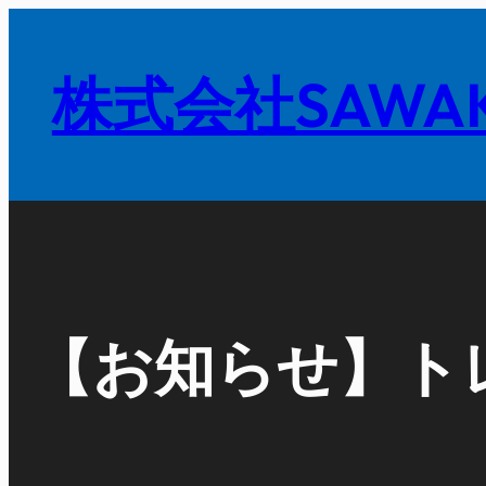
内
容
株式会社SAWAK
を
ス
キ
ッ
プ
【お知らせ】ト