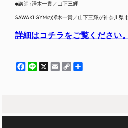
SAWAKI GYMの澤木一貴／山下三輝が神奈
詳細はコチラをご覧ください
Facebook
Line
X
Email
Copy
共
Link
有