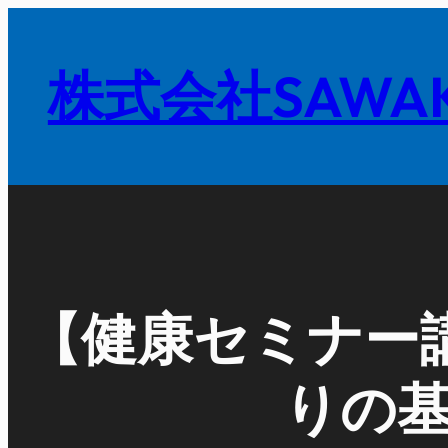
内
容
株式会社SAWAK
を
ス
キ
ッ
プ
【健康セミナー講
りの