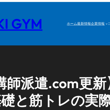
I GYM
ホーム
最新情報
企業情報
師派遣.com更
基礎と筋トレの実