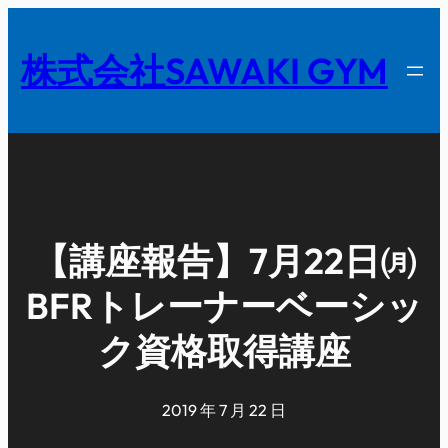
内
容
株式会社SAWAKI GYM
を
ス
キ
ッ
プ
【講座報告】7月22日㈪
BFRトレーナーベーシッ
ク資格取得講座
2019 年 7 月 22 日