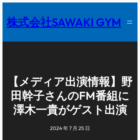
内
容
株式会社SAWAKI GYM
を
ス
キ
ッ
プ
【メディア出演情報】野
田幹子さんのFM番組に
澤木一貴がゲスト出演
2024 年 7 月 25 日