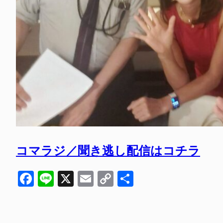
コマラジ／聞き逃し配信はコチラ
Facebook
Line
X
Email
Copy
共
Link
有