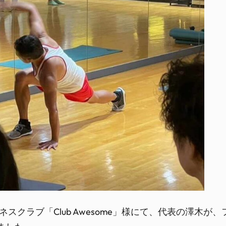
トネスクラブ「Club Awesome」様にて、代表の澤