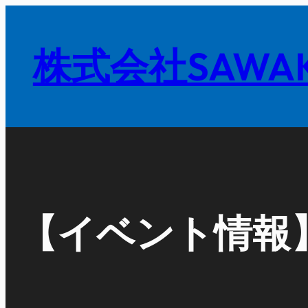
内
容
株式会社SAWAK
を
ス
キ
ッ
プ
【イベント情報】