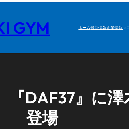
I GYM
ホーム
最新情報
企業情報
『DAF37』に
登場