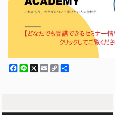
Facebook
Line
X
Email
Copy
共
Link
有