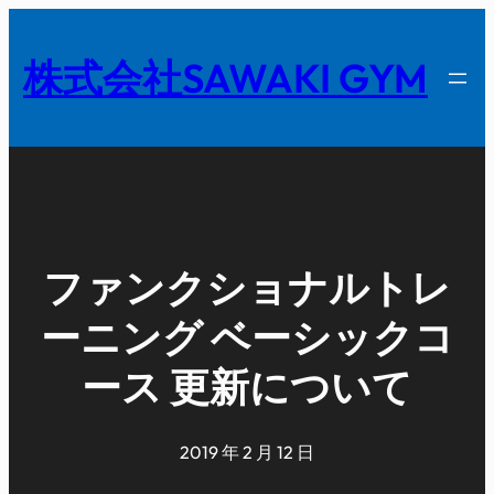
内
容
株式会社SAWAKI GYM
を
ス
キ
ッ
プ
ファンクショナルトレ
ーニング ベーシックコ
ース 更新について
2019 年 2 月 12 日