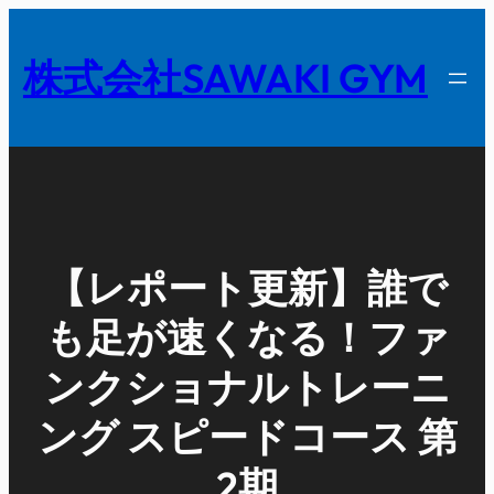
内
容
株式会社SAWAKI GYM
を
ス
キ
ッ
プ
【レポート更新】誰で
も足が速くなる！ファ
ンクショナルトレーニ
ング スピードコース 第
2期