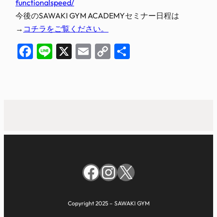
functionalspeed/
今後のSAWAKI GYM ACADEMYセミナー日程は
→
コチラをご覧ください。
Facebook
Line
X
Email
Copy
共
Link
有
Facebook
Instagram
X
Copyright 2025 – SAWAKI GYM