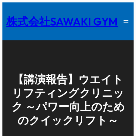
内
容
株式会社SAWAKI GYM
を
ス
キ
ッ
プ
【講演報告】ウエイト
リフティングクリニッ
ク ～パワー向上のため
のクイックリフト～