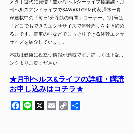
メタボ世代に発信！豊かなヘルシーライフ提案誌・月
刊ヘルスアンドライフでSAWAKI GYM代表 澤木一貴
が連載中の「毎日1分貯筋の時間」コーナー、1月号は
『どこでもできるエクササイズで体幹周りを引き締め
る』です。電車の中などでこっそりできる体幹エクサ
サイズを紹介しています。
本誌は健康に役立つ情報が満載です。詳しくは下記リ
ンクよりご覧ください。
★月刊ヘルス&ライフの詳細・購読
お申し込みはコチラ★
Facebook
Line
X
Email
Copy
共
Link
有