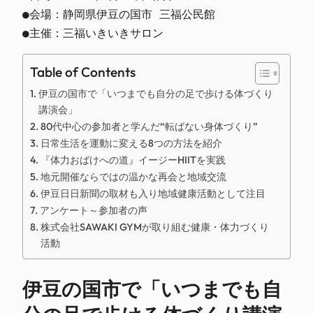
●会場：静岡県伊豆の国市 三福公民館

●主催：三福いきいきサロン
Table of Contents
伊豆の国市で「いつまでも自分の足で歩ける体づくり
講演会」
80代中心の参加者と学んだ“転ばない身体づくり”
日常生活を運動に変える8つの方法を紹介
『体力おばけへの道』イージーHIITを実践
地元開催ならではの温かな再会と地域交流
伊豆日日新聞の取材も入り地域健康活動として注目
アンケート～参加者の声
株式会社SAWAKI GYMが取り組む健康・体力づくり
活動
伊豆の国市で「いつまでも自