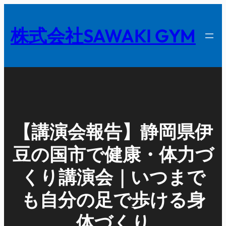
内
容
株式会社SAWAKI GYM
を
ス
キ
ッ
プ
【講演会報告】静岡県伊
豆の国市で健康・体力づ
くり講演会｜いつまで
も自分の足で歩ける身
体づくり