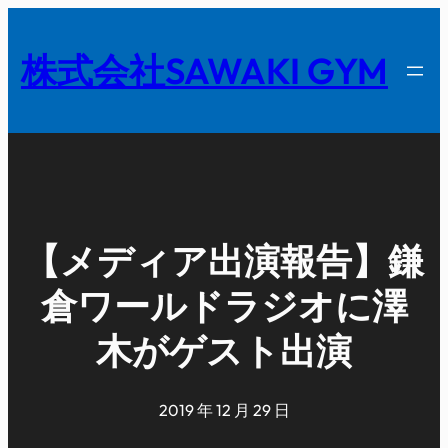
内
容
株式会社SAWAKI GYM
を
ス
キ
ッ
プ
【メディア出演報告】鎌
倉ワールドラジオに澤
木がゲスト出演
2019 年 12 月 29 日