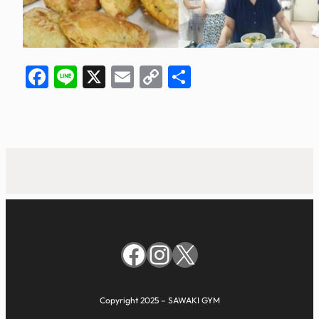
Facebook
Line
X
Email
Copy
共
Link
有
Facebook
Instagram
X
Copyright 2025 – SAWAKI GYM