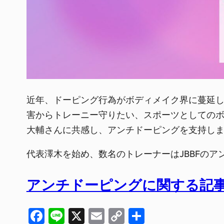
近年、ドーピング行為がボディメイク界に蔓延して
害からトレーニー守りたい、スポーツとしてのボ
大輔さんに共感し、アンチドーピングを支持し
代表澤木を始め、数名のトレーナーはJBBFの
アンチドーピングに関する記
Facebook
Line
X
Email
Copy
共