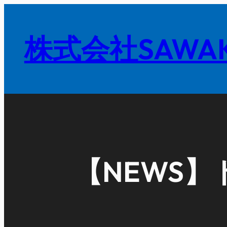
内
容
株式会社SAWAK
を
ス
キ
ッ
プ
【NEWS