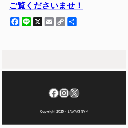
ご覧くださいませ！
Facebook
Line
X
Email
Copy
共
Link
有
Facebook
Instagram
X
Copyright 2025 – SAWAKI GYM