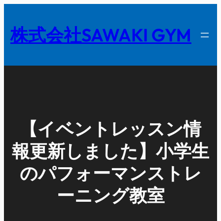
内
容
株式会社SAWAKI GYM
を
ス
キ
ッ
プ
【イベントレッスン情
報更新しました】小学生
のパフォーマンストレ
ーニング教室