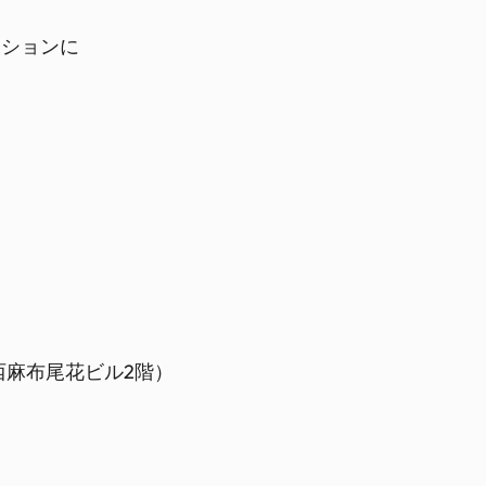
ーションに
 西麻布尾花ビル2階）