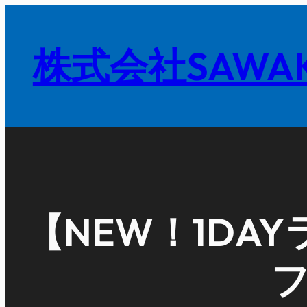
内
容
株式会社SAWAK
を
ス
キ
ッ
プ
【NEW！1DA