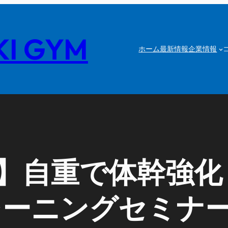
I GYM
ホーム
最新情報
企業情報
】自重で体幹強化
レーニングセミナ