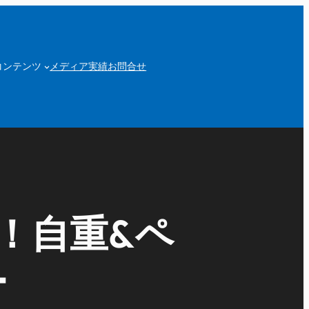
コンテンツ
メディア実績
お問合せ
！自重&ペ
ー