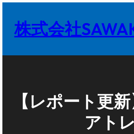
内
容
株式会社SAWAK
を
ス
キ
ッ
プ
【レポート更新
アト