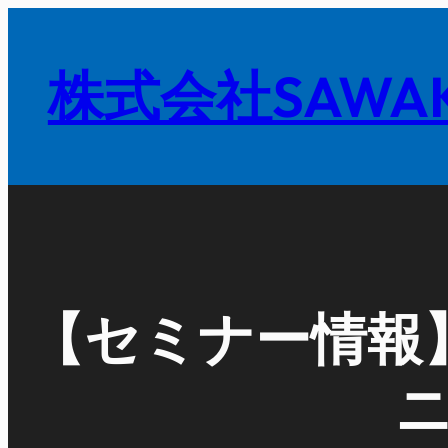
内
容
株式会社SAWAK
を
ス
キ
ッ
プ
【セミナー情報