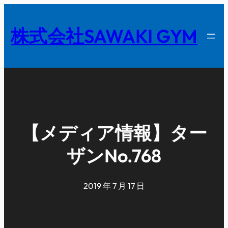
内
容
株式会社SAWAKI GYM
を
ス
キ
ッ
プ
【メディア情報】ター
ザンNo.768
2019 年 7 月 17 日