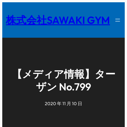
内
容
株式会社SAWAKI GYM
を
ス
キ
ッ
プ
【メディア情報】ター
ザン No.799
2020 年 11 月 10 日