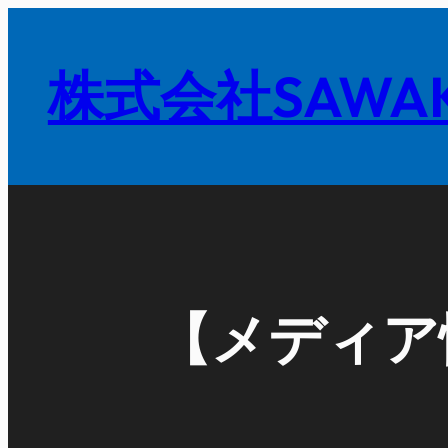
内
容
株式会社SAWAK
を
ス
キ
ッ
プ
【メディア情