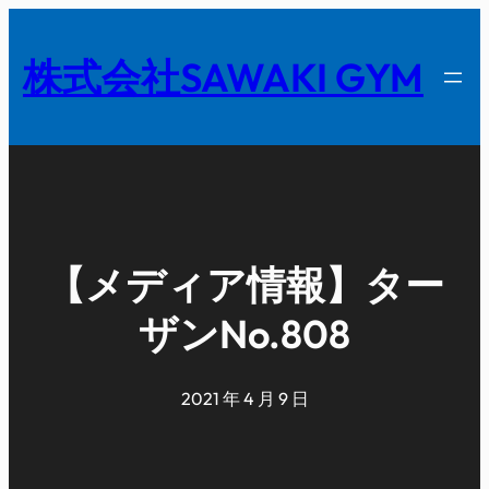
内
容
株式会社SAWAKI GYM
を
ス
キ
ッ
プ
【メディア情報】ター
ザンNo.808
2021 年 4 月 9 日