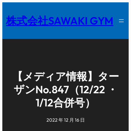
内
容
株式会社SAWAKI GYM
を
ス
キ
ッ
プ
【メディア情報】ター
ザンNo.847（12/22 ・
1/12合併号）
2022 年 12 月 16 日