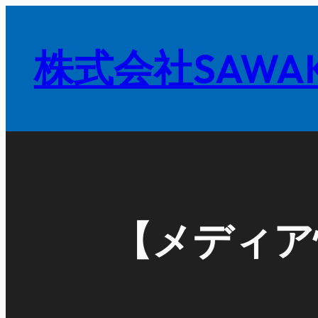
内
容
株式会社SAWAK
を
ス
キ
ッ
プ
【メディア情