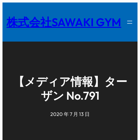
内
容
株式会社SAWAKI GYM
を
ス
キ
ッ
プ
【メディア情報】ター
ザン No.791
2020 年 7 月 13 日