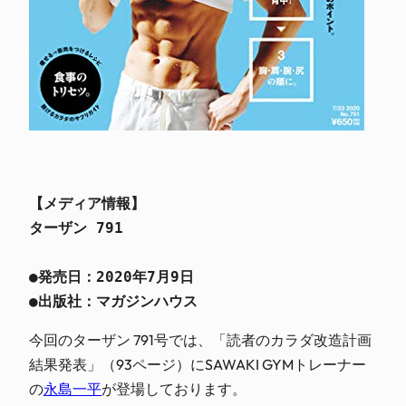
【メディア情報】

ターザン 791

●発売日：2020年7月9日

●出版社：マガジンハウス
今回のターザン 791号では、「読者のカラダ改造計画
結果発表」（93ページ）にSAWAKI GYMトレーナー
の
永島一平
が登場しております。