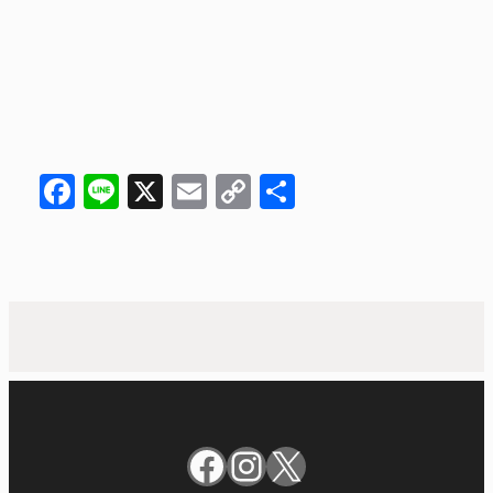
Facebook
Line
X
Email
Copy
共
Link
有
Facebook
Instagram
X