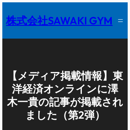
内
容
株式会社SAWAKI GYM
を
ス
キ
ッ
プ
【メディア掲載情報】東
洋経済オンラインに澤
木一貴の記事が掲載され
ました（第2弾）