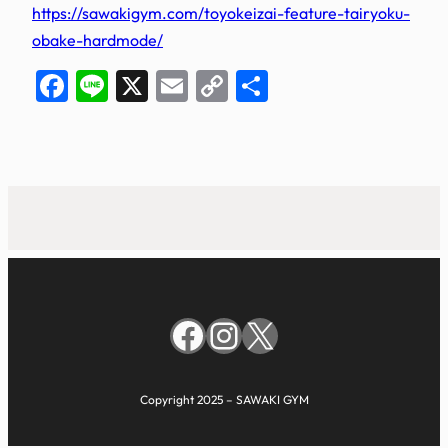
https://sawakigym.com/toyokeizai-feature-tairyoku-
obake-hardmode/
Facebook
Line
X
Email
Copy
共
Link
有
Facebook
Instagram
X
Copyright 2025 – SAWAKI GYM