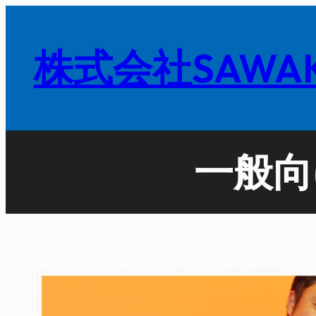
内
容
株式会社SAWAK
を
ス
キ
ッ
プ
一般向