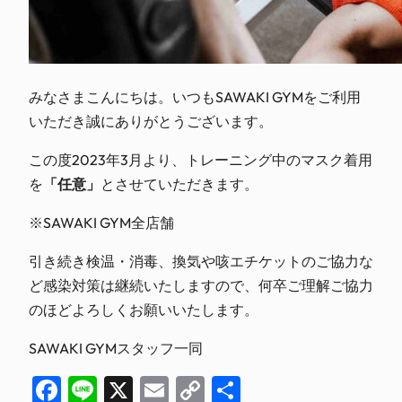
みなさまこんにちは。いつもSAWAKI GYMをご利用
いただき誠にありがとうございます。
この度2023年3月より、トレーニング中のマスク着用
を
「任意」
とさせていただきます。
※SAWAKI GYM全店舗
引き続き検温・消毒、換気や咳エチケットのご協力な
ど感染対策は継続いたしますので、何卒ご理解ご協力
のほどよろしくお願いいたします。
SAWAKI GYMスタッフ一同
Facebook
Line
X
Email
Copy
共