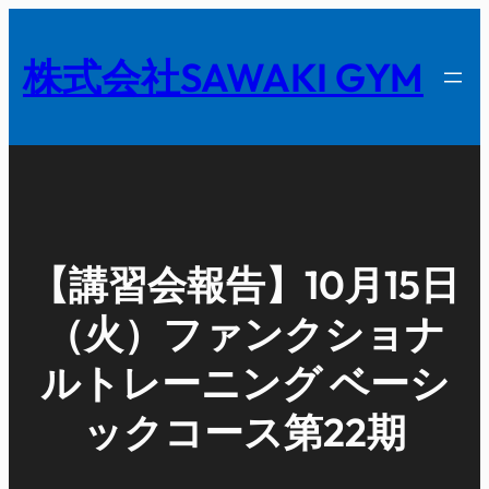
内
容
株式会社SAWAKI GYM
を
ス
キ
ッ
プ
【講習会報告】10月15日
（火）ファンクショナ
ルトレーニング ベーシ
ックコース第22期