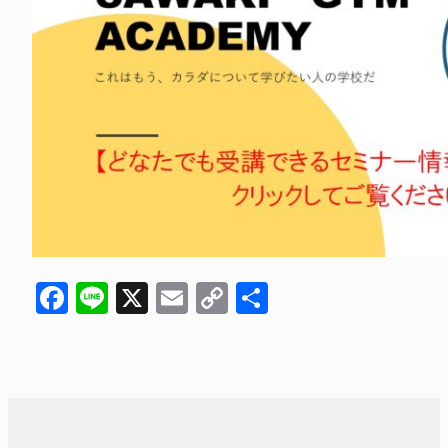
Facebook
Line
X
Email
Copy
共
Link
有